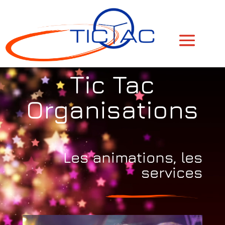
Lecteur
Tic Tac
vidéo
Organisations
Les animations, les
services