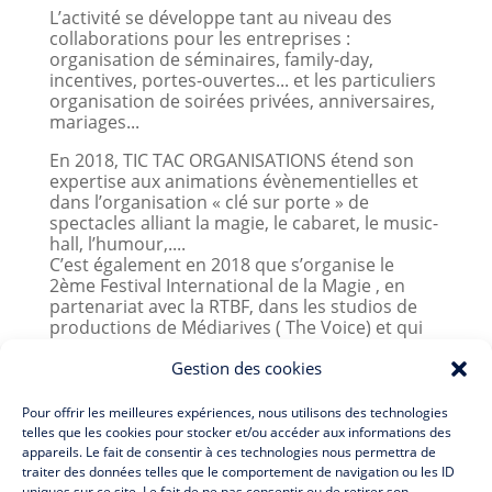
L’activité se développe tant au niveau des
collaborations pour les entreprises :
organisation de séminaires, family-day,
incentives, portes-ouvertes... et les particuliers
organisation de soirées privées, anniversaires,
mariages...
En 2018, TIC TAC ORGANISATIONS étend son
expertise aux animations évènementielles et
dans l’organisation « clé sur porte » de
spectacles alliant la magie, le cabaret, le music-
hall, l’humour,....
C’est également en 2018 que s’organise le
2ème Festival International de la Magie , en
partenariat avec la RTBF, dans les studios de
productions de Médiarives ( The Voice) et qui
rassemblera près de 40 entreprises pour la
soirée de Gala et plus de 1.500 spectateurs
Gestion des cookies
pour les représentations grand public.
Pour offrir les meilleures expériences, nous utilisons des technologies
Cette notoriété s’accentue davantage en 2019,
telles que les cookies pour stocker et/ou accéder aux informations des
notamment avec l’organisation du 3ème
appareils. Le fait de consentir à ces technologies nous permettra de
Festival International de Magie en collaboration
traiter des données telles que le comportement de navigation ou les ID
avec RTL-Tvi et SUD-Presse. Avec à l’affiche Mr
uniques sur ce site. Le fait de ne pas consentir ou de retirer son